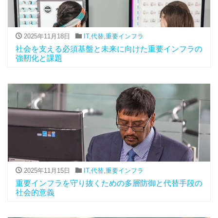
2025年11月18日
IT
,
代替
,
重要インフラ
社会を支える必須基盤と未来に向けた重要インフラの
強靭化と課題
2025年11月15日
IT
,
代替
,
重要インフラ
重要インフラを守り抜くための多層防御と代替手段の
社会的意義