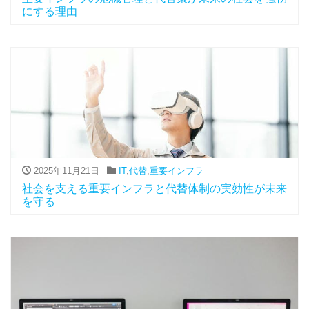
にする理由
2025年11月21日
IT
,
代替
,
重要インフラ
社会を支える重要インフラと代替体制の実効性が未来
を守る