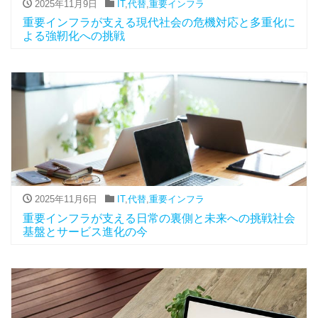
2025年11月9日
IT
,
代替
,
重要インフラ
重要インフラが支える現代社会の危機対応と多重化に
よる強靭化への挑戦
2025年11月6日
IT
,
代替
,
重要インフラ
重要インフラが支える日常の裏側と未来への挑戦社会
基盤とサービス進化の今