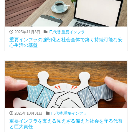
2025年11月3日
IT
,
代替
,
重要インフラ
重要インフラの強靭化と社会全体で築く持続可能な安
心生活の基盤
2025年10月31日
IT
,
代替
,
重要インフラ
重要インフラを支える見えざる備えと社会を守る代替
と巨大責任